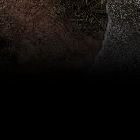
сенсорами и динамиками. Лабиринт заманивал 
юбок, любовной возней и детским смехом. В ск
на них людей позже воспроизводились другим по
В 2011 году в английском Грайздейле Greyworld
присоеденены устройства в виде огромных заво
тогда начинала звучать музыка. А еще были авто
одежды прохожих, которые тут же напевала всл
мусорники на площади в Кембридже и мобильна
Лондонской биржи.
Последний на сегодня проект состоялся в январ
наступления темноты Greyworld зажгли там «со
на 260 000 ватт, поднятую на стреле крана. Цел
другое январь.
Все проекты Greyworld стоят недешево, поскол
каждого проекта есть спонсор вроде Sony или Da
искусство, нравящееся взрослым и детям – это с
пожилых Юных Британских Художников.