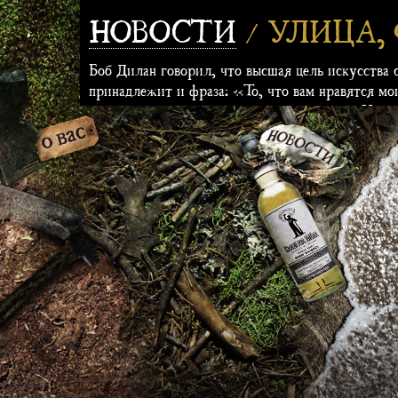
НОВОСТИ
/ УЛИЦА,
Боб Дилан говорил, что высшая цель искусства с
принадлежит и фраза: «То, что вам нравятся мои
высказывание сейчас подходит нам больше. Иску
группы Greyworld делают именно это. Причем в
сказать, пожилых Young British Artists, проекты
нечто доброе... пусть и не вечное.
Взять хотя бы их первый известный проект 199
ограждения заменялись специальными. Фокус был
предметом, получалась музыка из песни Girl f
Greyworld - устанавливать проекты где-то в го
взаимодействие с ними.
В 2000 году они застелили дублинский мост М
скрывалась электронная начинка из динамиков и
ходьбе по снегу, то хлюпать, как при ходьбе по 
В 2005 году по просьбе хэмптон-кортского лаб
романе «Трое в лодке, не считая собаки», худ