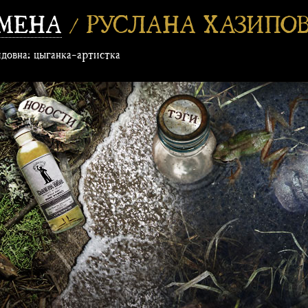
СМЕНА
/ РУСЛАНА ХАЗИПО
довна: цыганка-артистка