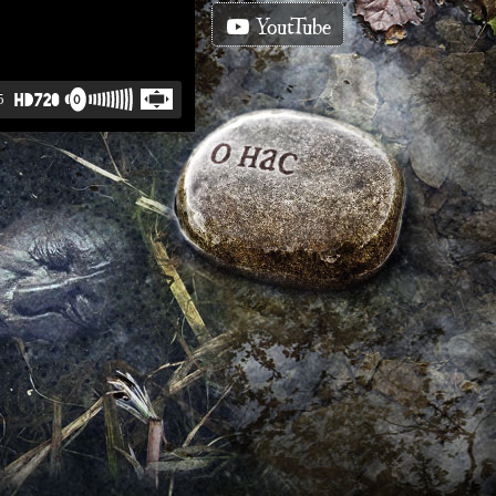
YoutTube
5