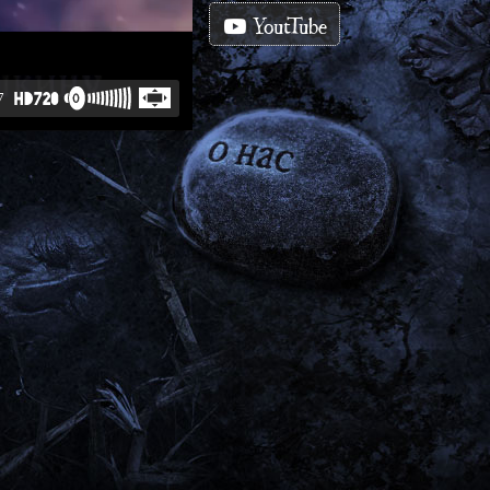
YoutTube
7