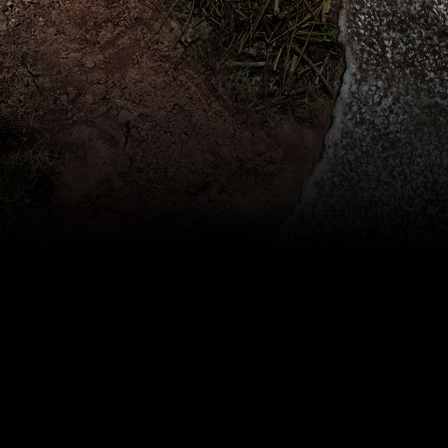
состоит около тридцати тысяч человек. В програ
памятнику Некрасивому человеку. Он держит зе
Многие цитируют Пруста, призвавшего в свое в
Что нужно сделать, чтобы к парадам Третьего 
присоединилось современные военное позерство 
превратиться в мертвую хронику.
Может, поверить в несусветную чушь вроде потр
маковыми полями, пляжами и горами из зеленог
том же 1835 году, прочтя об этом в одной из гор
Почти вся научно-популярная фантастика уже сб
сейчас? И, конечно, ни о чем не жалеть. Да и о 
верить и ждать. Пусть даже и следующего парад