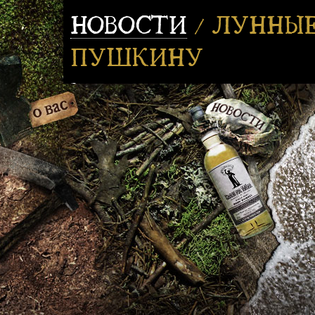
НОВОСТИ
/ ЛУННЫЕ
ПУШКИНУ
Защитить 1835-й год, как важнейший в девятнад
Запатентован гаечный ключ, в Европе открыта ж
Мельбурн. А еще Гоголь написал Пушкину очере
человек щедр всегда, просьбу исполнил.
Так случился «Ревизор». О выходе первой реда
Андерсена понимающе промолчим.
А что, если из 2013-го отсчитать 178 лет, но вп
гаечный ключ и объяснять, что это за зверь такой
Сейчас известен только один факт из того будущ
очередной Парад планет. Минувшим летом по Б
тупо».А их умственно отсталые товарищи шли 
двести человек, и это был настоящий парад.
Борьба с дискриминацией в так называемом соци
В итальянском городке Пиоббико находится цент
столетней историей происходит каждую осень. В 